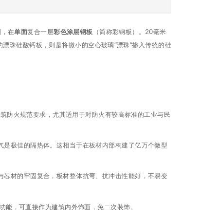
剂，在
单面
复合一层
彩色涂层钢板
（简称彩钢板）。20毫米
漂珠硅酸钙板，则是将微小的空心玻璃“漂珠”掺入传统的硅
建筑防火规范要求，尤其适用于对防火有较高标准的工业与民
气是极佳的隔热体。这相当于在板材内部构建了亿万个微型
板与芯材的牢固复合，板材整体抗弯、抗冲击性能好，不易变
功能，可直接作为建筑内外饰面，免二次装饰。