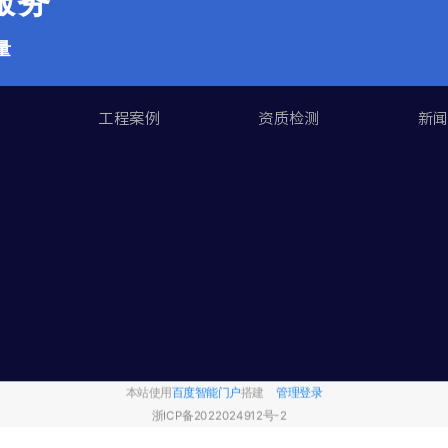
|服务
量
们
工程案例
资质检测
新
本站使用
百度智能门户
搭建
管理登录
浙ICP备2022024912号-2