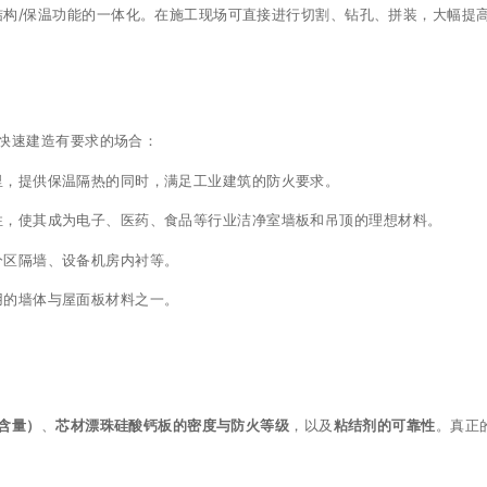
结构/保温功能的一体化。在施工现场可直接进行切割、钻孔、拼装，大幅提
快速建造有要求的场合：
里，提供保温隔热的同时，满足工业建筑的防火要求。
性，使其成为电子、医药、食品等行业洁净室墙板和吊顶的理想材料。
分区隔墙、设备机房内衬等。
用的墙体与屋面板材料之一。
含量）
、
芯材漂珠硅酸钙板的密度与防火等级
，以及
粘结剂的可靠性
。真正