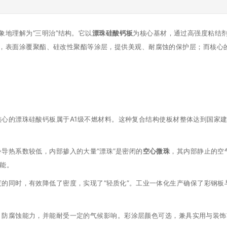
地理解为“三明治”结构。它以
漂珠硅酸钙板
为核心基材，通过高强度粘结
，表面涂覆聚酯、硅改性聚酯等涂层，提供美观、耐腐蚀的保护层；而核心的
核心的漂珠硅酸钙板属于A1级不燃材料。这种复合结构使板材整体达到国家
导热系数较低，内部掺入的大量“漂珠”是密闭的
空心微珠
，其内部静止的空
性能。
的同时，有效降低了密度，实现了“轻质化”。工业一体化生产确保了彩钢
、防腐蚀能力，并能耐受一定的气候影响。彩涂层颜色可选，兼具实用与装饰