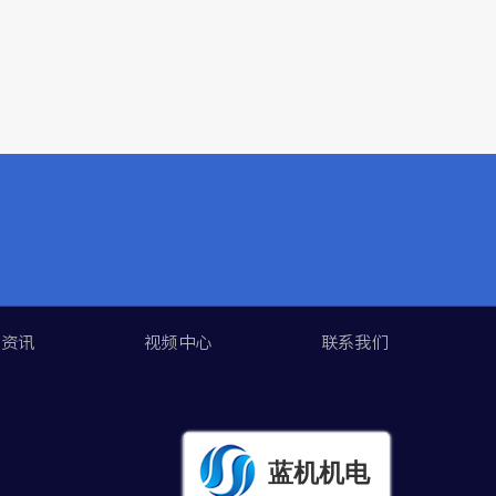
闻资讯
视频中心
联系我们
蓝机机电