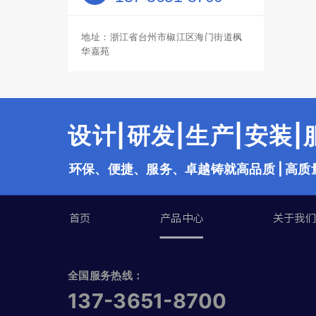
地址：浙江省台州市椒江区海门街道枫
华嘉苑
设计|研发|生产|安装
环保、便捷、服务、卓越铸就高品质 | 高质
首页
产品中心
关于我
全国服务热线：
137-3651-8700