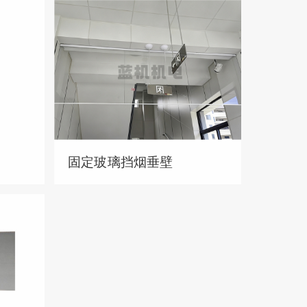
固定玻璃挡烟垂壁