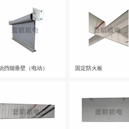
动挡烟垂壁（电动）
固定防火板