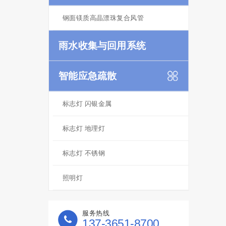
钢面镁质高晶漂珠复合风管
雨水收集与回用系统
智能应急疏散
标志灯 闪银金属
标志灯 地理灯
标志灯 不锈钢
照明灯
服务热线
137-3651-8700