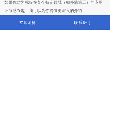
如果你对岩棉板在某个特定领域（如外墙施工）的应用
细节感兴趣，我可以为你提供更深入的介绍。
立即询价
联系我们
首页
关于我们
产品中心
一键拨打
你可能还喜欢
岩棉板
蓝机机电
全国服务热线：
137-3651-8700
公司地址：浙江省台州市椒江区海门街道枫华嘉苑