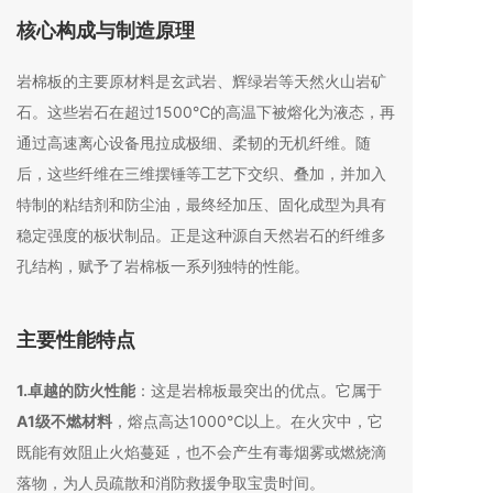
核心构成与制造原理
岩棉板的主要原材料是玄武岩、辉绿岩等天然火山岩矿
石
。这些岩石在超过1500℃的高温下被熔化为液态，再
通过高速离心设备甩拉成极细、柔韧的无机纤维
。随
后，这些纤维在三维摆锤等工艺下交织、叠加，并加入
特制的粘结剂和防尘油，最终经加压、固化成型为具有
稳定强度的板状制品
。正是这种源自天然岩石的纤维多
孔结构，赋予了岩棉板一系列独特的性能
。
主要性能特点
1.卓越的防火性能
：这是岩棉板最突出的优点。它属于
A1级不燃材料
，熔点高达1000℃以上
。在火灾中，它
既能有效阻止火焰蔓延，也不会产生有毒烟雾或燃烧滴
落物，为人员疏散和消防救援争取宝贵时间
。