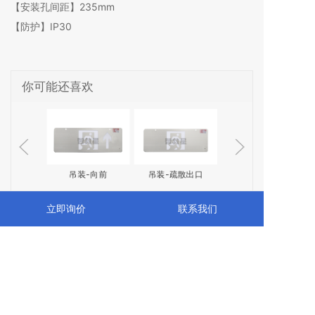
【安装孔间距】235mm
【防护】IP30
你可能还喜欢
-左向
吊装-向前
吊装-疏散出口
吊装-楼层
立即询价
联系我们
首页
关于我们
产品中心
一键拨打
蓝机机电
全国服务热线：
137-3651-8700
公司地址：浙江省台州市椒江区海门街道枫华嘉苑