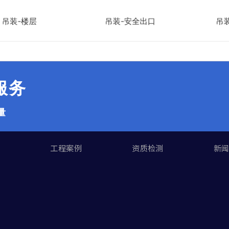
装-楼层
吊装-安全出口
吊装-
|服务
量
们
工程案例
资质检测
新