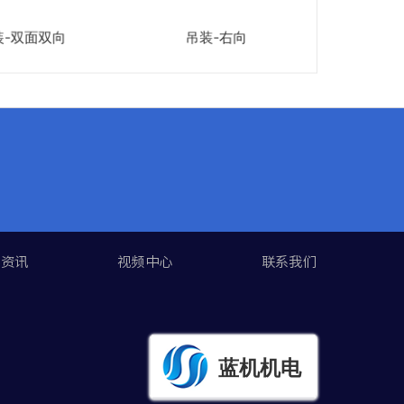
双面双向
吊装-右向
单面
闻资讯
视频中心
联系我们
蓝机机电